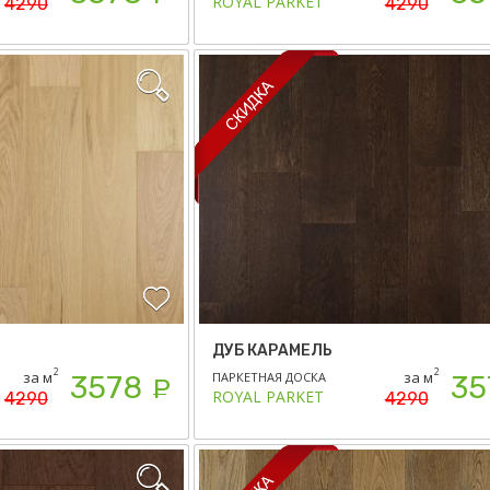
ROYAL PARKET
4290
4290
ДУБ КАРАМЕЛЬ
2
2
за м
за м
ПАРКЕТНАЯ ДОСКА
3578
35
Р
ROYAL PARKET
4290
4290