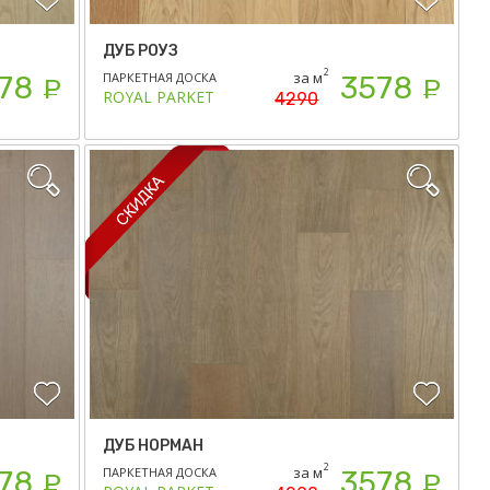
ДУБ РОУЗ
2
за м
ПАРКЕТНАЯ ДОСКА
78
3578
Р
Р
ROYAL PARKET
4290
ДУБ НОРМАН
2
за м
ПАРКЕТНАЯ ДОСКА
78
3578
Р
Р