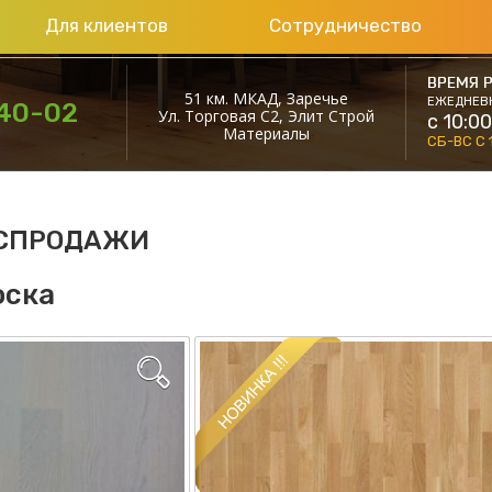
Для клиентов
Сотрудничество
ВРЕМЯ Р
51 км. МКАД, Заречье
ЕЖЕДНЕВ
40
-02
Ул. Торговая С2, Элит Строй
с 10:00
Материалы
СБ-ВС С 
АСПРОДАЖИ
оска