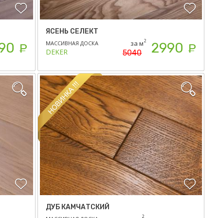
ЯСЕНЬ СЕЛЕКТ
2
за м
МАССИВНАЯ ДОСКА
90
2990
Р
Р
DEKER
5040
ДУБ КАМЧАТСКИЙ
2