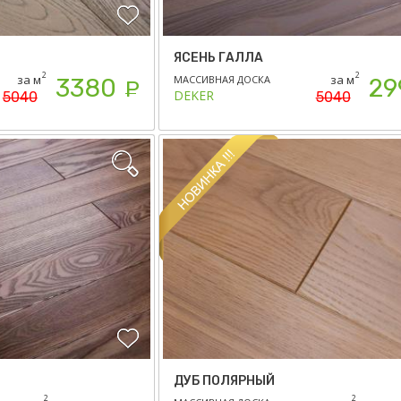
ЯСЕНЬ ГАЛЛА
2
2
за м
за м
МАССИВНАЯ ДОСКА
3380
29
Р
DEKER
5040
5040
ДУБ ПОЛЯРНЫЙ
2
2