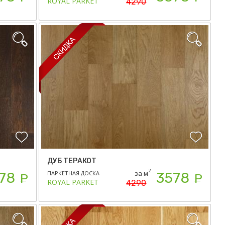
ROYAL PARKET
4290
ДУБ ТЕРАКОТ
2
за м
ПАРКЕТНАЯ ДОСКА
78
3578
Р
Р
ROYAL PARKET
4290