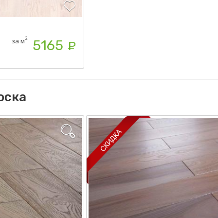
2
за м
5165
Р
оска