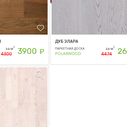
Й
ДУБ ЭЛАРА
2
2
за м
за м
ПАРКЕТНАЯ ДОСКА
3900
26
Р
POLARWOOD
4300
4474