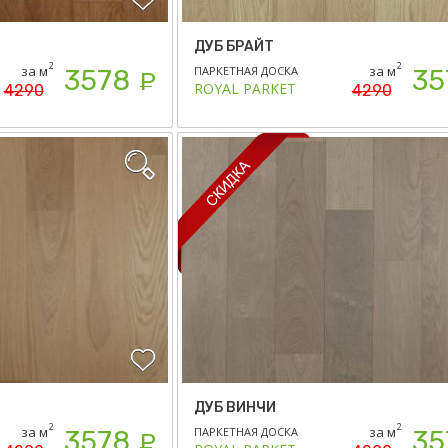
ДУБ БРАЙТ
2
2
за м
за м
ПАРКЕТНАЯ ДОСКА
3578
35
Р
ROYAL PARKET
4290
4290
ДУБ ВИНЧИ
2
2
за м
за м
ПАРКЕТНАЯ ДОСКА
3578
35
Р