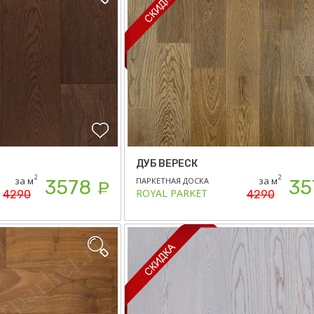
ДУБ ВЕРЕСК
2
2
за м
за м
ПАРКЕТНАЯ ДОСКА
3578
35
Р
ROYAL PARKET
4290
4290